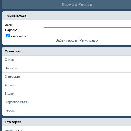
Поэма о России
Форма входа
Логин:
Пароль:
запомнить
Забыл пароль
|
Регистрация
Меню сайта
Стихи
Новости
О проекте
Авторы
Видео
Обратная связь
Форум
Категории
Лирика
[21]