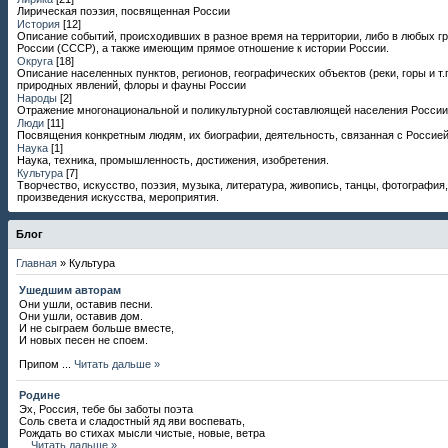
Лирическая поэзия, посвященная России
История
[12]
Описание событий, происходивших в разное время на территории, либо в любых г
России (СССР), а также имеющим прямое отношение к истории России.
Округа
[18]
Описание населенных пунктов, регионов, географических объектов (реки, горы и т.п
природных явлений, флоры и фауны России
Народы
[2]
Отражение многонациональной и поликультурной составлюящей населения России
Люди
[11]
Посвящения конкретным людям, их биографии, деятельность, связанная с Россией
Наука
[1]
Наука, техника, промышленность, достижения, изобретения.
Культура
[7]
Творчество, искусство, поэзия, музыка, литература, живопись, танцы, фотография,
произведения искусства, мероприятия.
Блог
Главная
»
Культура
Ушедшим авторам
Они ушли, оставив песни.
Они ушли, оставив дом.
И не сыграем больше вместе,
И новых песен не споем.
Припом
...
Читать дальше »
Родине
Эх, Россия, тебе бы заботы поэта
Соль света и сладостный яд яви воспевать,
Рождать во стихах мысли чистые, новые, ветра
...
Читать дальше »