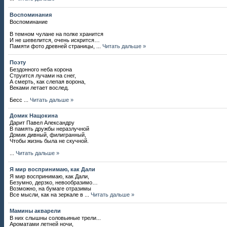
Воспоминания
Воспоминание
В темном чулане на полке хранится
И не шевелится, очень искрится…
Памяти фото древней страницы,
...
Читать дальше »
Поэту
Бездонного неба корона
Струится лучами на снег,
А смерть, как слепая ворона,
Веками летает вослед.
Бесс
...
Читать дальше »
Домик Нащокина
Дарит Павел Александру
В память дружбы неразлучной
Домик дивный, филигранный,
Чтобы жизнь была не скучной.
...
Читать дальше »
Я мир воспринимаю, как Дали
Я мир воспринимаю, как Дали,
Безумно, дерзко, невообразимо…
Возможно, на бумаге отразимы
Все мысли, как на зеркале в
...
Читать дальше »
Мамины акварели
В них слышны соловьиные трели...
Ароматами летней ночи,