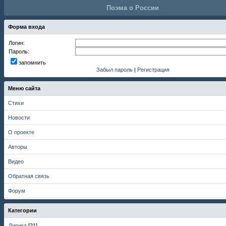
Поэма о России
Форма входа
Логин:
Пароль:
запомнить
Забыл пароль
|
Регистрация
Меню сайта
Стихи
Новости
О проекте
Авторы
Видео
Обратная связь
Форум
Категории
Лирика
[21]