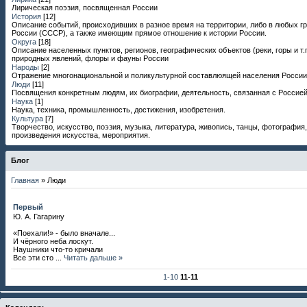
Лирическая поэзия, посвященная России
История
[12]
Описание событий, происходивших в разное время на территории, либо в любых г
России (СССР), а также имеющим прямое отношение к истории России.
Округа
[18]
Описание населенных пунктов, регионов, географических объектов (реки, горы и т.п
природных явлений, флоры и фауны России
Народы
[2]
Отражение многонациональной и поликультурной составлюящей населения России
Люди
[11]
Посвящения конкретным людям, их биографии, деятельность, связанная с Россией
Наука
[1]
Наука, техника, промышленность, достижения, изобретения.
Культура
[7]
Творчество, искусство, поэзия, музыка, литература, живопись, танцы, фотография,
произведения искусства, мероприятия.
Блог
Главная
»
Люди
Первый
Ю. А. Гагарину
«Поехали!» - было вначале...
И чёрного неба лоскут.
Наушники что-то кричали
Все эти сто
...
Читать дальше »
1-10
11-11