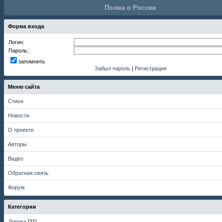
Поэма о России
Форма входа
Логин:
Пароль:
запомнить
Забыл пароль
|
Регистрация
Меню сайта
Стихи
Новости
О проекте
Авторы
Видео
Обратная связь
Форум
Категории
Лирика
[21]