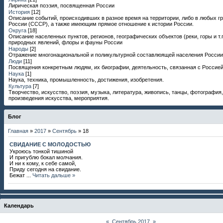
Лирическая поэзия, посвященная России
История
[12]
Описание событий, происходивших в разное время на территории, либо в любых г
России (СССР), а также имеющим прямое отношение к истории России.
Округа
[18]
Описание населенных пунктов, регионов, географических объектов (реки, горы и т.п
природных явлений, флоры и фауны России
Народы
[2]
Отражение многонациональной и поликультурной составлюящей населения России
Люди
[11]
Посвящения конкретным людям, их биографии, деятельность, связанная с Россией
Наука
[1]
Наука, техника, промышленность, достижения, изобретения.
Культура
[7]
Творчество, искусство, поэзия, музыка, литература, живопись, танцы, фотография,
произведения искусства, мероприятия.
Блог
Главная
»
2017
»
Сентябрь
»
18
СВИДАНИЕ С МОЛОДОСТЬЮ
Укроюсь тонкой тишиной
И пригублю бокал молчания.
И ни к кому, к себе самой,
Приду сегодня на свидание.
Бежат
...
Читать дальше »
Календарь
«
Сентябрь 2017
»