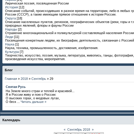
Лирическая поэзия, посвященная России
История
[12]
Описание событий, происходивших в разное время на территории, либо в любых г
России (СССР), а также имеющим прямое отношение к истории России.
Округа
[18]
Описание населенных пунктов, регионов, географических объектов (реки, горы и т.п
природных явлений, флоры и фауны России
Народы
[2]
Отражение многонациональной и поликультурной составлюящей населения России
Люди
[11]
Посвящения конкретным людям, их биографии, деятельность, связанная с Россией
Наука
[1]
Наука, техника, промышленность, достижения, изобретения.
Культура
[7]
Творчество, искусство, поэзия, музыка, литература, живопись, танцы, фотография,
произведения искусства, мероприятия.
Блог
Главная
»
2018
»
Сентябрь
»
29
Святая Русь
На Земле много стран и теплей и красивей...
Я в России живу и пою о России:
О высоких горах, о медовых лугах,
О беск
...
Читать дальше »
Календарь
«
Сентябрь 2018
»