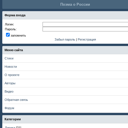
Поэма о России
Форма входа
Логин:
Пароль:
запомнить
Забыл пароль
|
Регистрация
Меню сайта
Стихи
Новости
О проекте
Авторы
Видео
Обратная связь
Форум
Категории
Лирика
[21]