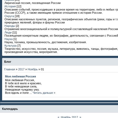
Лирическая поэзия, посвященная России
История
[12]
Описание событий, происходивших в разное время на территории, либо в любых г
России (СССР), а также имеющим прямое отношение к истории России.
Округа
[18]
Описание населенных пунктов, регионов, географических объектов (реки, горы и т.п
природных явлений, флоры и фауны России
Народы
[2]
Отражение многонациональной и поликультурной составлюящей населения России
Люди
[11]
Посвящения конкретным людям, их биографии, деятельность, связанная с Россией
Наука
[1]
Наука, техника, промышленность, достижения, изобретения.
Культура
[7]
Творчество, искусство, поэзия, музыка, литература, живопись, танцы, фотография,
произведения искусства, мероприятия.
Блог
Главная
»
2017
»
Ноябрь
»
01
Моя любимая Россия
Моя любимая Россия,
В тебе всё мило и красиво,
В тебе неведомая сила,
Неведомая чуждому уму.
Всю вдоль и попе
...
Читать дальше »
Календарь
«
Ноябрь 2017
»