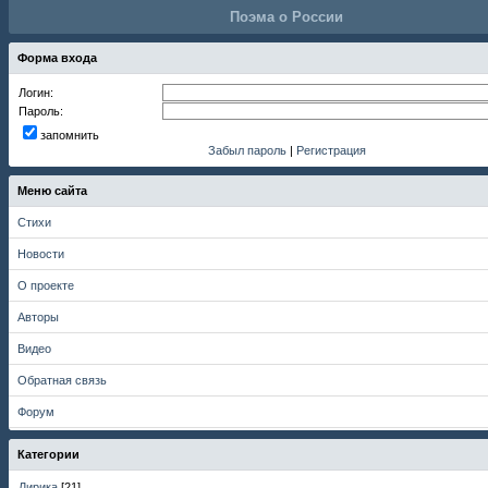
Поэма о России
Форма входа
Логин:
Пароль:
запомнить
Забыл пароль
|
Регистрация
Меню сайта
Стихи
Новости
О проекте
Авторы
Видео
Обратная связь
Форум
Категории
Лирика
[21]