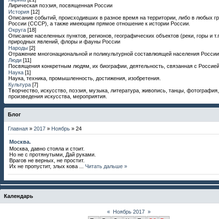
Лирическая поэзия, посвященная России
История
[12]
Описание событий, происходивших в разное время на территории, либо в любых г
России (СССР), а также имеющим прямое отношение к истории России.
Округа
[18]
Описание населенных пунктов, регионов, географических объектов (реки, горы и т.п
природных явлений, флоры и фауны России
Народы
[2]
Отражение многонациональной и поликультурной составлюящей населения России
Люди
[11]
Посвящения конкретным людям, их биографии, деятельность, связанная с Россией
Наука
[1]
Наука, техника, промышленность, достижения, изобретения.
Культура
[7]
Творчество, искусство, поэзия, музыка, литература, живопись, танцы, фотография,
произведения искусства, мероприятия.
Блог
Главная
»
2017
»
Ноябрь
»
24
Москва.
Москва, давно стояла и стоит.
Но не с протянутыми, Дай руками.
Врагов не верных, не простит.
Их не пропустит, злых кова
...
Читать дальше »
Календарь
«
Ноябрь 2017
»