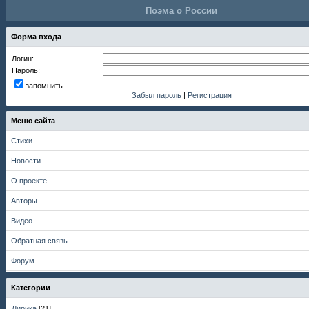
Поэма о России
Форма входа
Логин:
Пароль:
запомнить
Забыл пароль
|
Регистрация
Меню сайта
Стихи
Новости
О проекте
Авторы
Видео
Обратная связь
Форум
Категории
Лирика
[21]